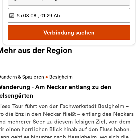
Sa 08.08., 01:29
Ab
Ausgewählter Zeitpunkt
:
Verbindung suchen
Mehr aus der Region
eitere Informationen zu Wanderung - Am Neckar ent
andern & Spazieren
•
Besigheim
anderung - Am Neckar entlang zu den
elsengärten
iese Tour führt von der Fachwerkstadt Besigheim –
o die Enz in den Neckar fließt – entlang des Neckars
nd mehrerer Seen zu diesem felsigen Ziel, von dem
ir einen herrlichen Blick hinab auf den Fluss haben.
ann geht es hinunter nach Hessigheim, wo sich die