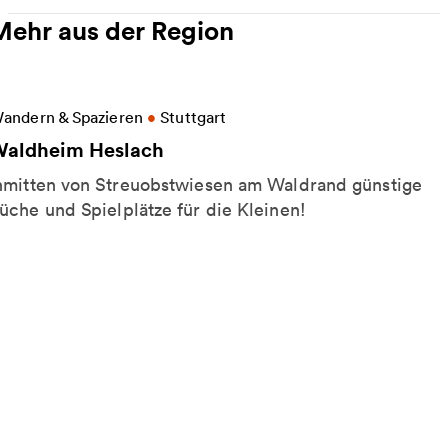
Mehr aus der Region
eitere Informationen zu Waldheim Heslach
andern & Spazieren
•
Stuttgart
aldheim Heslach
nmitten von Streuobstwiesen am Waldrand günstige
üche und Spielplätze für die Kleinen!