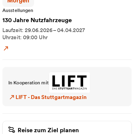
Zeitpunkt der Veranstaltung:
Morgen
Ausstellungen
130 Jahre Nutzfahrzeuge
Laufzeit: 29.06.2026 – 04.04.2027
Uhrzeit: 09:00 Uhr
Zum Event: 130 Jahre Nutzfahrzeuge
In Kooperation mit
LIFT - Das Stuttgartmagazin
LIFT - Das Stuttgartmagazin
Reise zum Ziel planen