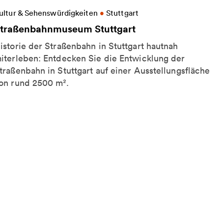
eitere Informationen zu Straßenbahnmuseum Stutt
ultur & Sehenswürdigkeiten
•
Stuttgart
traßenbahnmuseum Stuttgart
istorie der Straßenbahn in Stuttgart hautnah
iterleben: Entdecken Sie die Entwicklung der
traßenbahn in Stuttgart auf einer Ausstellungsfläche
on rund 2500 m².