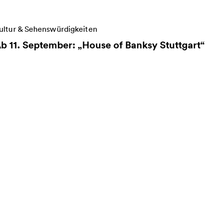
eitere Informationen zu Ab 11. September: „House of
ultur & Sehenswürdigkeiten
b 11. September: „House of Banksy Stuttgart“