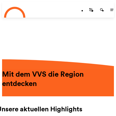
Startseite
Zum Hauptinhalt springen
Startseite
Startse
St
Mit dem VVS die Region
entdecken
Unsere aktuellen Highlights