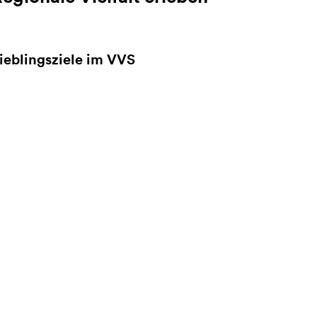
ieblingsziele im VVS
eitere Informationen zu Lieblingsziele im VVS