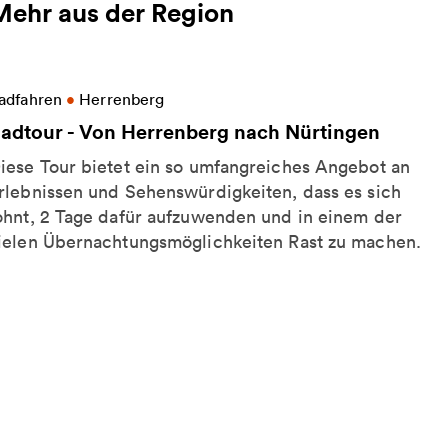
Mehr aus der Region
eitere Informationen zu Radtour - Von Herrenberg 
adfahren
•
Herrenberg
adtour - Von Herrenberg nach Nürtingen
iese Tour bietet ein so umfangreiches Angebot an
rlebnissen und Sehenswürdigkeiten, dass es sich
ohnt, 2 Tage dafür aufzuwenden und in einem der
ielen Übernachtungsmöglichkeiten Rast zu machen.