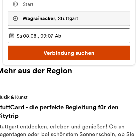
Wagrainäcker
,
Stuttgart
Sa 08.08., 09:07
Ab
Ausgewählter Zeitpunkt
:
Verbindung suchen
Mehr aus der Region
eitere Informationen zu StuttCard - die perfekte Begl
usik & Kunst
tuttCard - die perfekte Begleitung für den
itytrip
tuttgart entdecken, erleben und genießen! Ob an
egentagen oder bei schönstem Sonnenschein, ob Sie