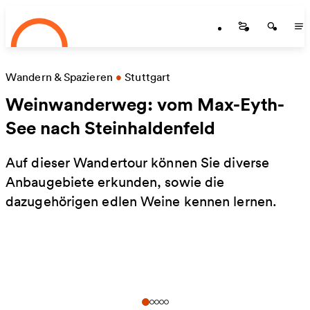
Startseite
Zum Hauptinhalt springen
Startseite
Startse
St
Wandern & Spazieren
•
Stuttgart
Weinwanderweg: vom Max-Eyth-
See nach Steinhaldenfeld
Auf dieser Wandertour können Sie diverse
Anbaugebiete erkunden, sowie die
dazugehörigen edlen Weine kennen lernen.