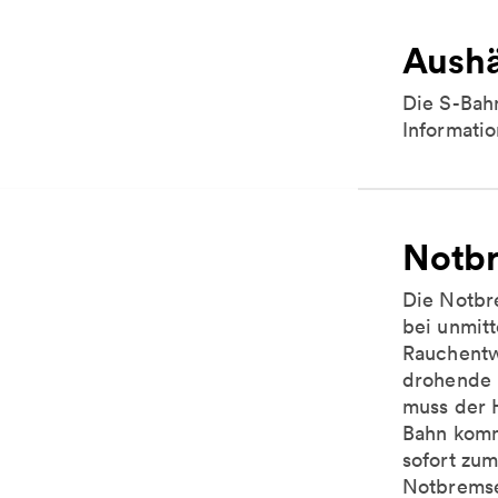
Aush
Die S-Bah
Informatio
Notb
Die Notbre
bei unmitt
Rauchentw
drohende 
muss der 
Bahn komm
sofort zum
Notbremse