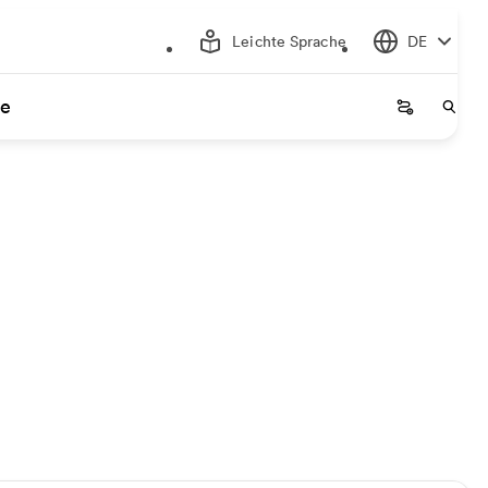
Leichte Sprache
DE
ce
Startseite
Start