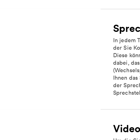
Sprec
In jedem T
der Sie K
Diese könn
dabei, das
(Wechsels
Ihnen das 
der Sprech
Sprechste
Vide