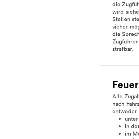
die Zugfü
wird siche
Stellen st
sicher mög
die Sprech
Zugführen
strafbar.
Feuer
Alle Zugab
nach Fahr
entweder
unter
in d
im Me