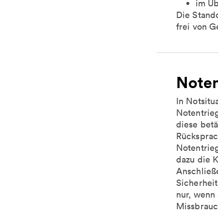
im Üb
Die Stand
frei von G
Noten
In Notsitu
Notentrie
diese betä
Rücksprac
Notentrieg
dazu die 
Anschließ
Sicherheit
nur, wenn 
Missbrauch