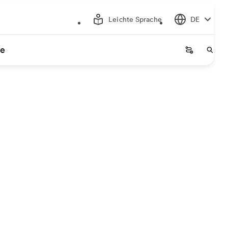
Leichte Sprache
DE
ce
Startseite
Start