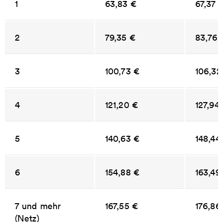
1
63,83 €
67,37 
2
79,35 €
83,76 
3
100,73 €
106,32
4
121,20 €
127,94
5
140,63 €
148,44
6
154,88 €
163,49
7 und mehr
167,55 €
176,86
(Netz)