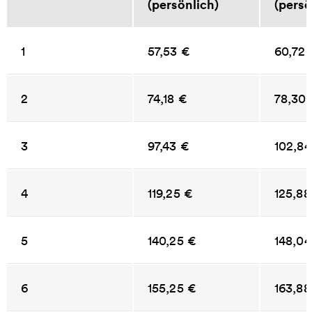
(persönlich)
(persö
1
57,53 €
60,72 
2
74,18 €
78,30 
3
97,43 €
102,84
4
119,25 €
125,88
5
140,25 €
148,04
6
155,25 €
163,88