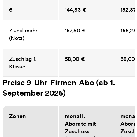
6
144,83 €
152,87
7 und mehr
157,50 €
166,25
(Netz)
Zuschlag 1.
58,00 €
58,00
Klasse
Preise 9-Uhr-Firmen-Abo (ab 1.
September 2026)
Zonen
monatl.
monat
Aborate mit
Abora
Zuschuss
Zusch