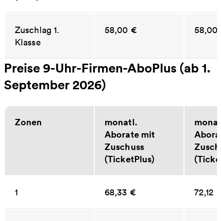
Zuschlag 1.
58,00 €
58,00
Klasse
Preise 9-Uhr-Firmen-AboPlus (ab 1.
September 2026)
Zonen
monatl.
monat
Aborate mit
Abora
Zuschuss
Zusch
(TicketPlus)
(Ticke
1
68,33 €
72,12 