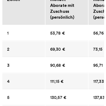
Aborate mit
Abora
Zuschuss
Zusch
(persönlich)
(persö
1
53,78 €
56,76 
2
69,30 €
73,15 
3
90,68 €
95,71 
4
111,15 €
117,33
5
130,57 €
137,83