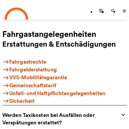
Startseite
Zum Hauptinhalt springen
Startseite
Startse
St
Fahrgastangelegenheiten
Erstattungen & Entschädigungen
Fahrgastrechte
Fahrgelderstattung
VVS-Mobilitätsgarantie
Gemeinschaftstarif
Unfall- und Haftpflichtangelegenheiten
Sicherheit
Werden Taxikosten bei Ausfällen oder
Verspätungen erstattet?