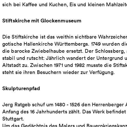
sich bei Kaffee und Kuchen, Eis und kleinen Mahlzeit
Stiftskirche mit Glockenmuseum
Die Stiftskirche ist das weithin sichtbare Wahrzeich
gotische Hallenkirche Württembergs. 1749 wurden d
die barocke Zwiebelhaube ersetzt. Der Schlossberg, a
stabil und rutscht: Jährlich wandert der Untergrund 
Altstadt zu. Zwischen 1971 und 1982 musste die Stift
steht sie ihren Besuchern wieder zur Verfügung.
Skulpturenpfad
Jerg Ratgeb schuf um 1480 - 1526 den Herrenberger A
Anfang des 16 Jahrhunderts zählt. Das Werk befindet
Stuttgart.
Um das Gedächtnis des Malers und Bauernkriegskanzl