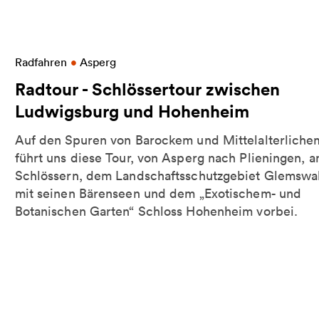
Weitere Informationen zu Radtour - Schlösserto
Radfahren
•
Asperg
Radtour - Schlössertour zwischen
Ludwigsburg und Hohenheim
Auf den Spuren von Barockem und Mittelalterliche
führt uns diese Tour, von Asperg nach Plieningen, a
Schlössern, dem Landschaftsschutzgebiet Glemswa
mit seinen Bärenseen und dem „Exotischem- und
Botanischen Garten“ Schloss Hohenheim vorbei.