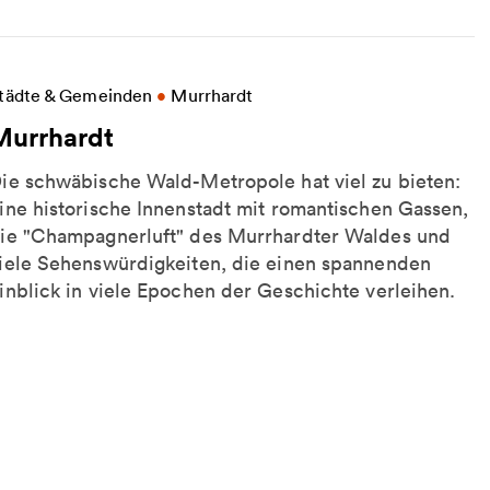
eitere Informationen zu Murrhardt
tädte & Gemeinden
•
Murrhardt
Murrhardt
ie schwäbische Wald-Metropole hat viel zu bieten:
ine historische Innenstadt mit romantischen Gassen,
ie "Champagnerluft" des Murrhardter Waldes und
iele Sehenswürdigkeiten, die einen spannenden
inblick in viele Epochen der Geschichte verleihen.