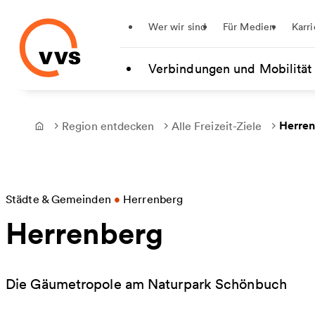
Startseite
Wer wir sind
Für Medien
Karri
Zum Hauptinhalt springen
Verbindungen und Mobilität
Herre
Region entdecken
Alle Freizeit-Ziele
Frontpage
Städte & Gemeinden
•
Herrenberg
Herrenberg
Die Gäumetropole am Naturpark Schönbuch