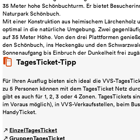
35 Meter hohe Schönbuchturm. Er bietet Besucherin
Naturpark Schönbuch.
Mit einer Konstruktion aus heimischem Lärchenholz u
optimal in die natürliche Umgebung. Zwei gegenläufi
auf 35 Meter Höhe. Von den drei Plattformen genieße
den Schönbuch, ins Heckengäu und den Schwarzwald,
Sonnenaufgang bis Einbruch der Dunkelheit frei zugä
TagesTicket-Tipp
Für Ihren Ausflug bieten sich ideal die VVS-TagesTic
zu 5 Personen können mit dem TagesTicket Netz dur
gibt es auch für 1, 2, 3 oder 4 Zonen. TagesTickets s
im Voraus möglich), in VVS-Verkaufsstellen, beim Bu
HandyTicket.
EinzelTagesTicket
GruppenTagesTicket