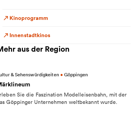
Kinoprogramm
Innenstadtkinos
Mehr aus der Region
eitere Informationen zu Märklineum
ultur & Sehenswürdigkeiten
•
Göppingen
ärklineum
rleben Sie die Faszination Modelleisenbahn, mit der
as Göppinger Unternehmen weltbekannt wurde.