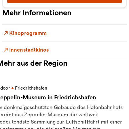
Mehr Informationen
Kinoprogramm
Innenstadtkinos
Mehr aus der Region
eitere Informationen zu Zeppelin-Museum in Friedr
ndoor
•
Friedrichshafen
eppelin-Museum in Friedrichshafen
m denkmalgeschützten Gebäude des Hafenbahnhofs
ereint das Zeppelin-Museum die weltweit
edeutendste Sammlung zur Luftschifffahrt mit einer
unstsammlung, die die großen Meister aus