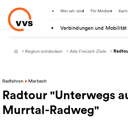
Startseite
Wer wir sind
Für Medien
Karri
Zum Hauptinhalt springen
Verbindungen und Mobilität
Radtou
Region entdecken
Alle Freizeit-Ziele
Frontpage
Radfahren
•
Marbach
Radtour "Unterwegs a
Murrtal-Radweg"