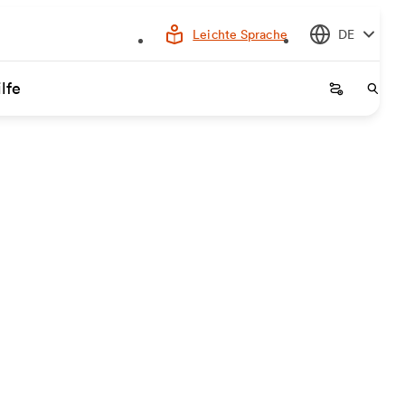
Leichte Sprache
DE
lfe
Startseite
Start