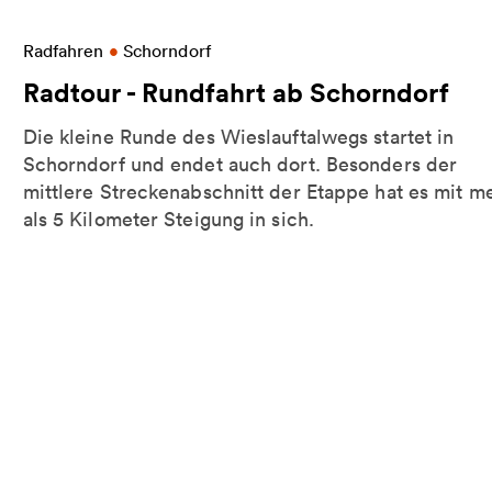
ach Backnang
Weitere Informationen zu Radtour - Rundfahrt ab 
Radfahren
•
Schorndorf
Radtour - Rundfahrt ab Schorndorf
Die kleine Runde des Wieslauftalwegs startet in
Schorndorf und endet auch dort. Besonders der
mittlere Streckenabschnitt der Etappe hat es mit m
als 5 Kilometer Steigung in sich.