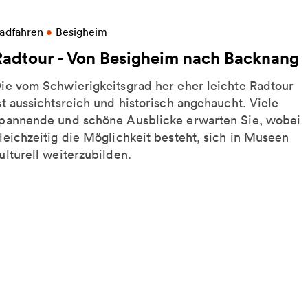
eitere Informationen zu Radtour - Von Besigheim n
adfahren
•
Besigheim
Radtour - Von Besigheim nach Backnang
ie vom Schwierigkeitsgrad her eher leichte Radtour
st aussichtsreich und historisch angehaucht. Viele
pannende und schöne Ausblicke erwarten Sie, wobei
leichzeitig die Möglichkeit besteht, sich in Museen
ulturell weiterzubilden.