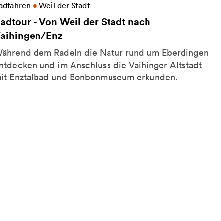
eitere Informationen zu Radtour - Von Weil der Sta
adfahren
•
Weil der Stadt
adtour - Von Weil der Stadt nach
aihingen/Enz
ährend dem Radeln die Natur rund um Eberdingen
ntdecken und im Anschluss die Vaihinger Altstadt
it Enztalbad und Bonbonmuseum erkunden.