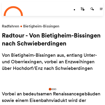
Startseite
Zum Hauptinhalt springen
Startseite
Startse
St
Radfahren
•
Bietigheim-Bissingen
Radtour - Von Bietigheim-Bissingen
nach Schwieberdingen
Von Bietigheim-Bissingen aus, entlang Unter-
und Oberriexingen, vorbei an Enzweihingen
über Hochdorf/Enz nach Schwieberdingen
Vorbei an bedeutsamen Renaissancegebäuden
sowie einem Eisenbahnviadukt wird der