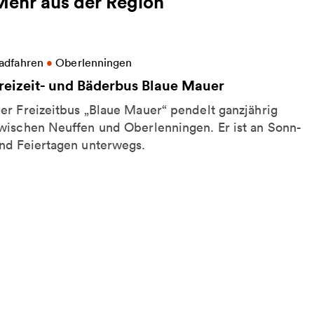
Mehr aus der Region
eitere Informationen zu Freizeit- und Bäderbus Bla
adfahren
•
Oberlenningen
reizeit- und Bäderbus Blaue Mauer
er Freizeitbus „Blaue Mauer“ pendelt ganzjährig
wischen Neuffen und Oberlenningen. Er ist an Sonn-
nd Feiertagen unterwegs.