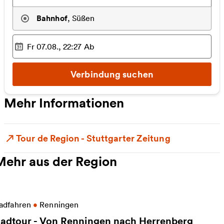
Bahnhof
,
Süßen
Fr 07.08., 22:27
Ab
Ausgewählter Zeitpunkt
:
Verbindung suchen
Mehr Informationen
Tour de Region - Stuttgarter Zeitung
Mehr aus der Region
eitere Informationen zu Radtour - Von Renningen n
adfahren
•
Renningen
adtour - Von Renningen nach Herrenberg