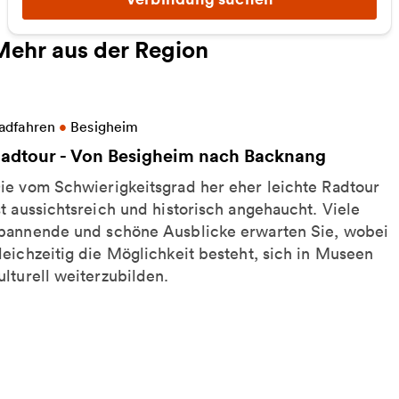
Mehr aus der Region
eitere Informationen zu Radtour - Von Besigheim n
adfahren
•
Besigheim
adtour - Von Besigheim nach Backnang
ie vom Schwierigkeitsgrad her eher leichte Radtour
st aussichtsreich und historisch angehaucht. Viele
pannende und schöne Ausblicke erwarten Sie, wobei
leichzeitig die Möglichkeit besteht, sich in Museen
ulturell weiterzubilden.