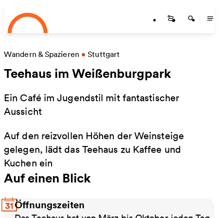
Startseite
Zum Hauptinhalt springen
Startseite
Startse
St
Wandern & Spazieren
•
Stuttgart
Teehaus im Weißenburgpark
Ein Café im Jugendstil mit fantastischer
Aussicht
Auf den reizvollen Höhen der Weinsteige
gelegen, lädt das Teehaus zu Kaffee und
Kuchen ein
Auf einen Blick
Öffnungszeiten
Das Teehaus hat von März bis Oktober jeden Tag