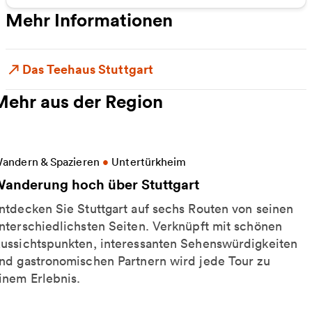
Mehr Informationen
Das Teehaus Stuttgart
Mehr aus der Region
eitere Informationen zu Wanderung hoch über Stutt
andern & Spazieren
•
Untertürkheim
anderung hoch über Stuttgart
ntdecken Sie Stuttgart auf sechs Routen von seinen
nterschiedlichsten Seiten. Verknüpft mit schönen
ussichtspunkten, interessanten Sehenswürdigkeiten
nd gastronomischen Partnern wird jede Tour zu
inem Erlebnis.