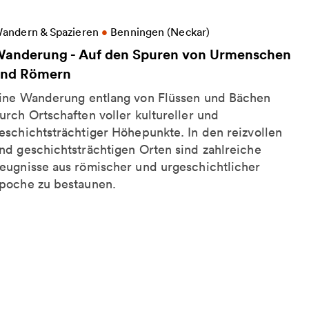
eitere Informationen zu Wanderung - Auf den Spur
andern & Spazieren
•
Benningen (Neckar)
anderung - Auf den Spuren von Urmenschen
nd Römern
ine Wanderung entlang von Flüssen und Bächen
urch Ortschaften voller kultureller und
eschichtsträchtiger Höhepunkte. In den reizvollen
nd geschichtsträchtigen Orten sind zahlreiche
eugnisse aus römischer und urgeschichtlicher
poche zu bestaunen.