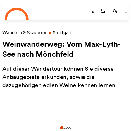
Startseite
Zum Hauptinhalt springen
Startseite
Startse
St
Wandern & Spazieren
•
Stuttgart
Weinwanderweg: Vom Max-Eyth-
See nach Mönchfeld
Auf dieser Wandertour können Sie diverse
Anbaugebiete erkunden, sowie die
dazugehörigen edlen Weine kennen lernen