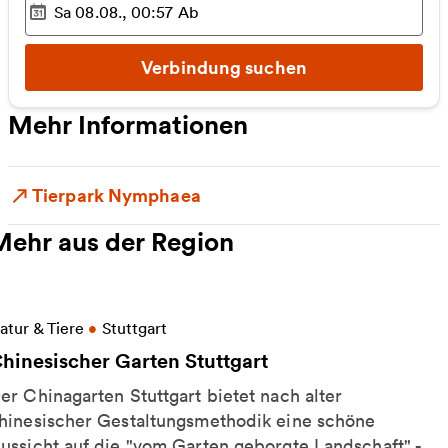
Sa 08.08., 00:57
Ab
Ausgewählter Zeitpunkt
:
Verbindung suchen
Mehr Informationen
Tierpark Nymphaea
Mehr aus der Region
eitere Informationen zu Chinesischer Garten Stuttg
atur & Tiere
•
Stuttgart
hinesischer Garten Stuttgart
er Chinagarten Stuttgart bietet nach alter
hinesischer Gestaltungsmethodik eine schöne
ussicht auf die "vom Garten geborgte Landschaft" -