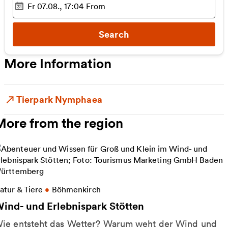
Fr 07.08., 17:04
From
Selected time
:
Search
More Information
Tierpark Nymphaea
More from the region
ore information on Wind- und Erlebnispark Stötten
atur & Tiere
•
Böhmenkirch
ind- und Erlebnispark Stötten
ie entsteht das Wetter? Warum weht der Wind und