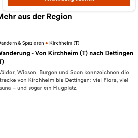
Mehr aus der Region
eitere Informationen zu Wanderung - Von Kirchheim 
andern & Spazieren
•
Kirchheim (T)
anderung - Von Kirchheim (T) nach Dettingen
T)
älder, Wiesen, Burgen und Seen kennzeichnen die
trecke von Kirchheim bis Dettingen: viel Flora, viel
auna – und sogar ein Flugplatz.