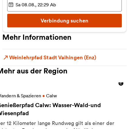
Sa 08.08., 22:29
Ab
Ausgewählter Zeitpunkt
:
Verbindung suchen
Mehr Informationen
Weinlehrpfad Stadt Vaihingen (Enz)
Mehr aus der Region
eitere Informationen zu Genießerpfad Calw: Wasse
andern & Spazieren
•
Calw
enießerpfad Calw: Wasser-Wald-und
iesenpfad
er 12 Kilometer lange Rundweg gilt als einer der