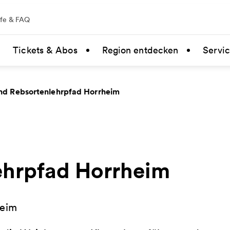
lfe & FAQ
Tickets & Abos
Region entdecken
Servi
nd Rebsortenlehrpfad Horrheim
ehrpfad Horrheim
heim