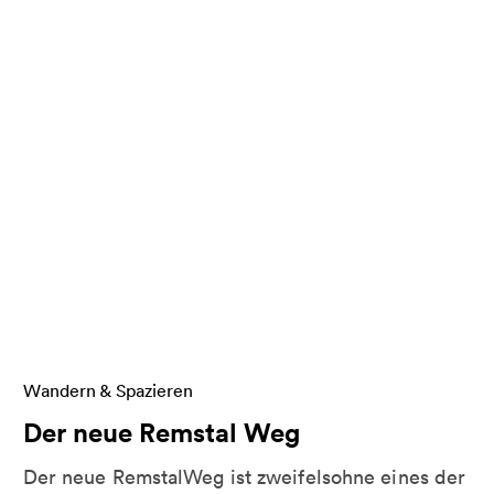
-See, Neckar, Mineralquellen
Weitere Informationen zu Der neue Remstal Weg
Wandern & Spazieren
Der neue Remstal Weg
Der neue RemstalWeg ist zweifelsohne eines der