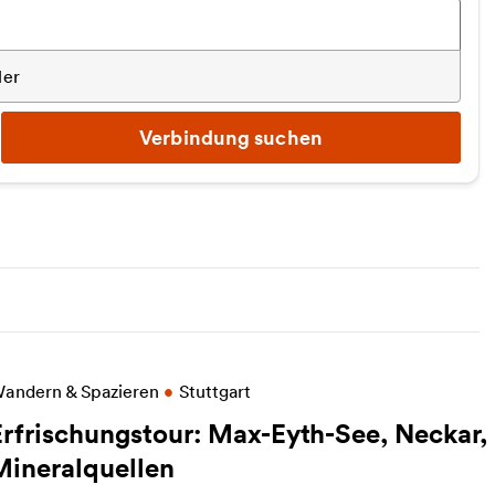
ler
Verbindung suchen
eitere Informationen zu Erfrischungstour: Max-Eyth
andern & Spazieren
•
Stuttgart
Erfrischungstour: Max-Eyth-See, Neckar,
Mineralquellen