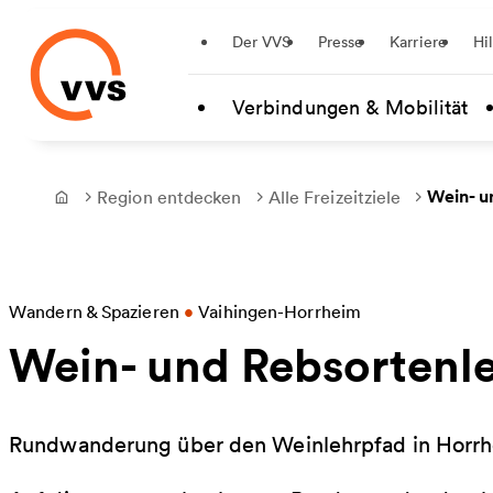
Startseite
Der VVS
Presse
Karriere
Hi
Zum Hauptinhalt springen
Verbindungen & Mobilität
Wein- u
Region entdecken
Alle Freizeitziele
Frontpage
Wandern & Spazieren
•
Vaihingen-Horrheim
Wein- und Rebsortenl
Rundwanderung über den Weinlehrpfad in Horr