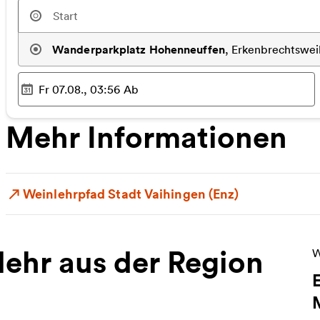
Wanderparkplatz Hohenneuffen
,
Erkenbrechtswei
Fr 07.08., 03:56
Ab
Ausgewählter Zeitpunkt
:
Mehr Informationen
Weinlehrpfad Stadt Vaihingen (Enz)
ehr aus der Region
W
W