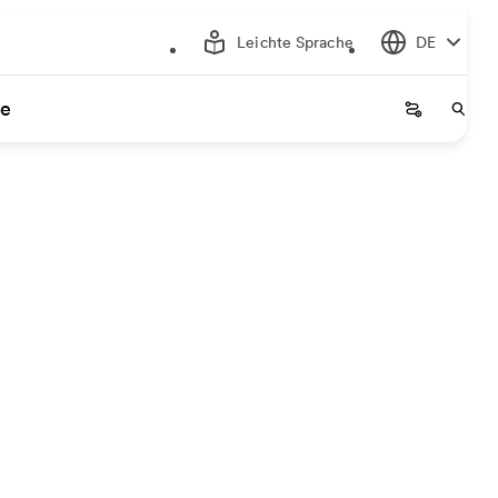
Leichte Sprache
DE
ce
Startseite
Start