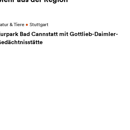
eitere Informationen zu Kurpark Bad Cannstatt mit 
atur & Tiere
•
Stuttgart
urpark Bad Cannstatt mit Gottlieb-Daimler-
edächtnisstätte