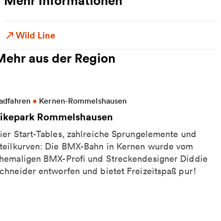
Mehr Informationen
Wild Line
Mehr aus der Region
eitere Informationen zu Bikepark Rommelshausen
adfahren
•
Kernen-Rommelshausen
ikepark Rommelshausen
ier Start-Tables, zahlreiche Sprungelemente und
teilkurven: Die BMX-Bahn in Kernen wurde vom
hemaligen BMX-Profi und Streckendesigner Diddie
chneider entworfen und bietet Freizeitspaß pur!