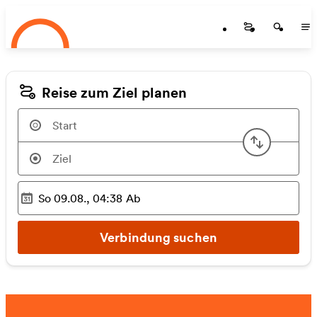
Startseite
Zum Hauptinhalt springen
Startseite
Startse
St
Reise zum Ziel planen
Start u
So 09.08., 04:38
Ab
Ausgewählter Zeitpunkt
:
Verbindung suchen