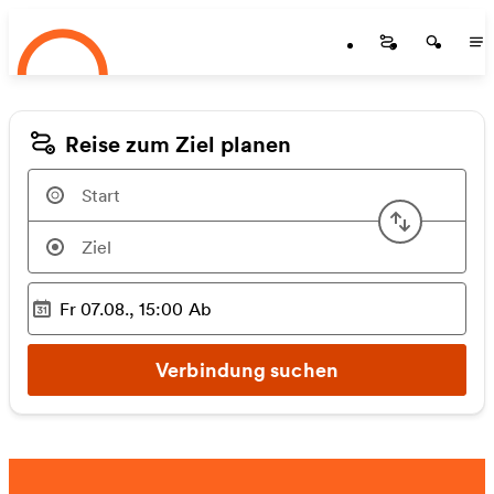
Startseite
Zum Hauptinhalt springen
Startseite
Startse
St
Reise zum Ziel planen
Start u
Fr 07.08., 15:00
Ab
Ausgewählter Zeitpunkt
:
Verbindung suchen