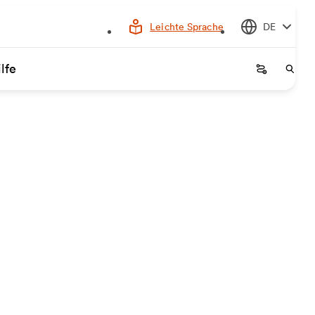
Leichte Sprache
DE
lfe
Startseite
Start