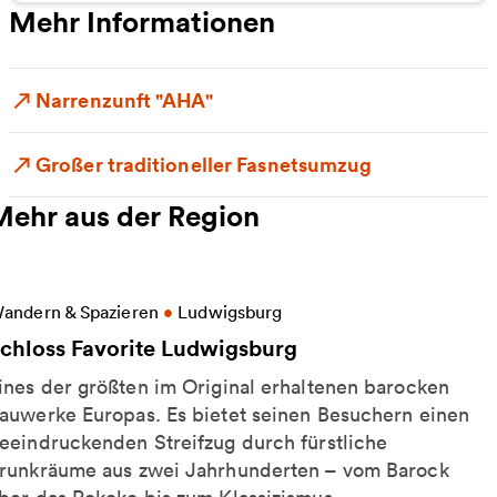
Mehr Informationen
Narrenzunft "AHA"
Großer traditioneller Fasnetsumzug
Mehr aus der Region
eitere Informationen zu Schloss Favorite Ludwigsbu
andern & Spazieren
•
Ludwigsburg
chloss Favorite Ludwigsburg
ines der größten im Original erhaltenen barocken
auwerke Europas. Es bietet seinen Besuchern einen
eeindruckenden Streifzug durch fürstliche
runkräume aus zwei Jahrhunderten – vom Barock