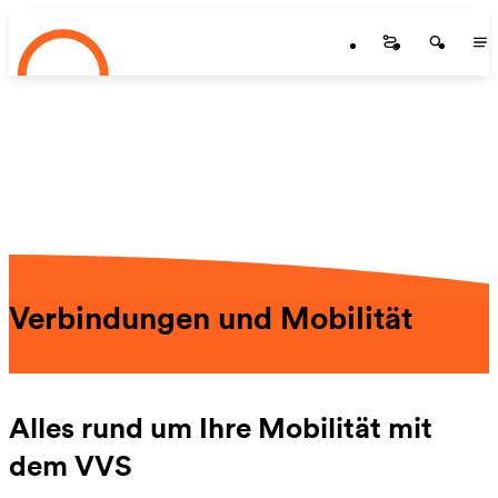
Startseite
Zum Hauptinhalt springen
Startseite
Startse
St
Verbindungen und Mobilität
Alles rund um Ihre Mobilität mit
dem VVS