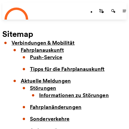
Startseite
Zum Hauptinhalt springen
Startseite
Startse
St
Sitemap
Verbindungen & Mobilität
Fahrplanauskunft
Push-Service
Tipps für die Fahrplanauskunft
Aktuelle Meldungen
Störungen
Informationen zu Störungen
Fahrplanänderungen
Sonderverkehre