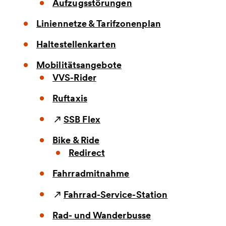
Aufzugsstörungen
Liniennetze & Tarifzonenplan
Haltestellenkarten
Mobilitätsangebote
VVS-Rider
Ruftaxis
SSB Flex
Bike & Ride
Redirect
Fahrradmitnahme
Fahrrad-Service-Station
Rad- und Wanderbusse