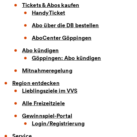
Tickets & Abos kaufen
HandyTicket
Abo über die DB bestellen
AboCenter Göppingen
Abo kündigen
Göppingen: Abo kündigen
Mitnahmeregelung
Region entdecken
Lieblingsziele im VVS
Alle Freizeitziele
Gewinnspiel-Portal
Login/Registrierung
Service