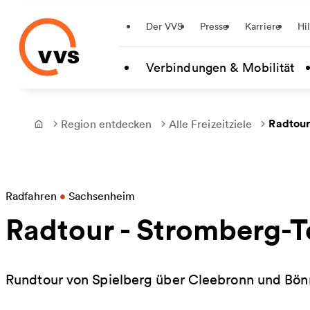
Startseite
Der VVS
Presse
Karriere
Hi
Zum Hauptinhalt springen
Verbindungen & Mobilität
Radtour
Region entdecken
Alle Freizeitziele
Frontpage
Radfahren
•
Sachsenheim
Radtour - Stromberg-T
Rundtour von Spielberg über Cleebronn und Bön