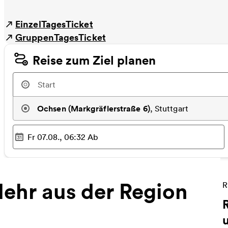
EinzelTagesTicket
GruppenTagesTicket
Reise zum Ziel planen
Ochsen (Markgräflerstraße 6)
,
Stuttgart
Fr 07.08., 06:32
Ab
Ausgewählter Zeitpunkt
:
ehr aus der Region
W
R