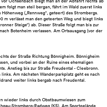
 vor Ochsenbach biegt man an der Abfahrt rechts ab
m folgt man steil bergan, fährt im Wald zuerst links
 Höhenweg („Rennweg“, geteert) des Strombergs.
0 m verlässt man den geteerten Weg und biegt links
nner Steige“) ab. Dieser Straße folgt man bis zur
 nach Botenheim verlassen. Am Ortsausgang (vor der
 rechts der Straße Richtung Bönnigheim. Bönnigheim
assen, und vorbei an der Ruine eines ehemaligen
ts. Anstieg bis zur Straße Freudental - Cleebronn.
 links. Am nächsten Wanderparkplatz geht es nach
rand weiter links bergab nach Freudental.
ern wieder links durch Obstbaumwiesen zum
chgau-Stromberg-Radweg (KS). Am Sportgelände