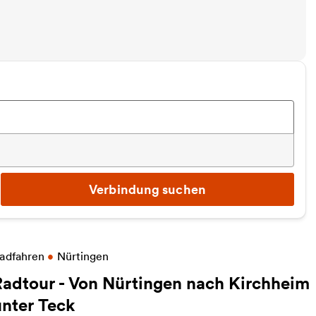
Verbindung suchen
eitere Informationen zu Radtour - Von Nürtingen na
adfahren
•
Nürtingen
Radtour - Von Nürtingen nach Kirchheim
unter Teck