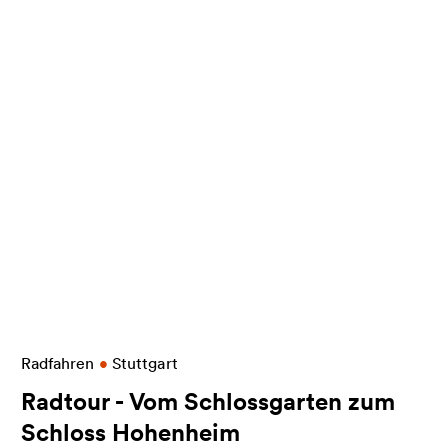
ch Kirchheim unter Teck
Weitere Informationen zu Radtour - Vom Schloss
Radfahren
•
Stuttgart
Radtour - Vom Schlossgarten zum
Schloss Hohenheim