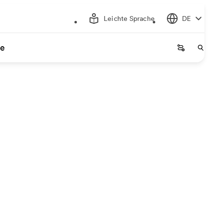
Leichte Sprache
DE
ce
Startseite
Start