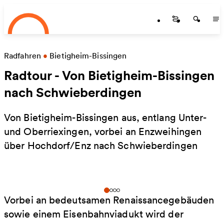
Startseite
Zum Hauptinhalt springen
Startseite
Startse
St
Radfahren
•
Bietigheim-Bissingen
Radtour - Von Bietigheim-Bissingen
nach Schwieberdingen
Von Bietigheim-Bissingen aus, entlang Unter-
und Oberriexingen, vorbei an Enzweihingen
über Hochdorf/Enz nach Schwieberdingen
Vorbei an bedeutsamen Renaissancegebäuden
sowie einem Eisenbahnviadukt wird der