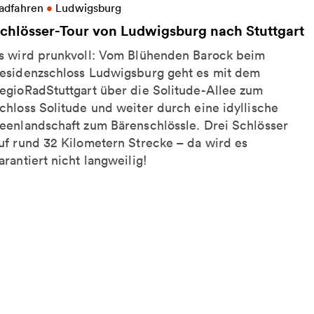
eitere Informationen zu Schlösser-Tour von Ludwigs
adfahren
•
Ludwigsburg
chlösser-Tour von Ludwigsburg nach Stuttgart
s wird prunkvoll: Vom Blühenden Barock beim
esidenzschloss Ludwigsburg geht es mit dem
egioRadStuttgart über die Solitude-Allee zum
chloss Solitude und weiter durch eine idyllische
eenlandschaft zum Bärenschlössle. Drei Schlösser
uf rund 32 Kilometern Strecke – da wird es
arantiert nicht langweilig!