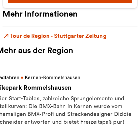
Mehr Informationen
Tour de Region - Stuttgarter Zeitung
Mehr aus der Region
eitere Informationen zu Bikepark Rommelshausen
adfahren
•
Kernen-Rommelshausen
ikepark Rommelshausen
ier Start-Tables, zahlreiche Sprungelemente und
teilkurven: Die BMX-Bahn in Kernen wurde vom
hemaligen BMX-Profi und Streckendesigner Diddie
chneider entworfen und bietet Freizeitspaß pur!