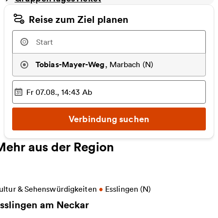
Reise zum Ziel planen
Tobias-Mayer-Weg
,
Marbach (N)
Fr 07.08., 14:43
Ab
Ausgewählter Zeitpunkt
:
Verbindung suchen
Mehr aus der Region
eitere Informationen zu Esslingen am Neckar
ultur & Sehenswürdigkeiten
•
Esslingen (N)
sslingen am Neckar