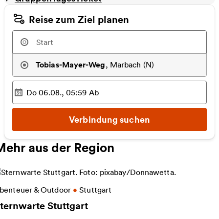
Reise zum Ziel planen
Tobias-Mayer-Weg
,
Marbach (N)
Do 06.08., 05:59
Ab
Ausgewählter Zeitpunkt
:
Verbindung suchen
Mehr aus der Region
eitere Informationen zu Sternwarte Stuttgart
benteuer & Outdoor
•
Stuttgart
ternwarte Stuttgart