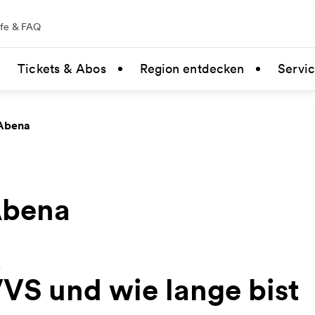
lfe & FAQ
Tickets & Abos
Region entdecken
Servi
 Abena
Abena
VS und wie lange bist