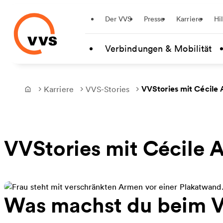
Startseite
Der VVS
Presse
Karriere
Hi
Zum Hauptinhalt springen
Verbindungen & Mobilität
VVStories mit Cécile
Karriere
VVS-Stories
Frontpage
VVStories mit Cécile 
Was machst du beim V