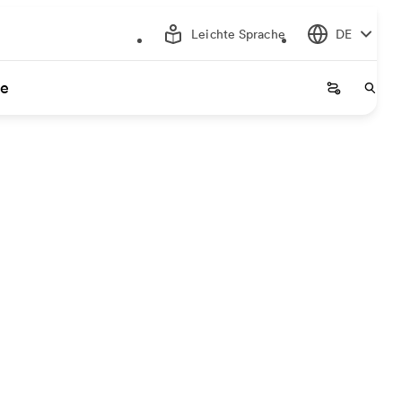
Leichte Sprache
DE
ce
Startseite
Start