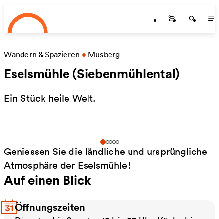
Startseite
Zum Hauptinhalt springen
Startseite
Startse
St
Wandern & Spazieren
•
Musberg
Eselsmühle (Siebenmühlental)
Ein Stück heile Welt.
Geniessen Sie die ländliche und ursprüngliche
Atmosphäre der Eselsmühle!
Auf einen Blick
Öffnungszeiten