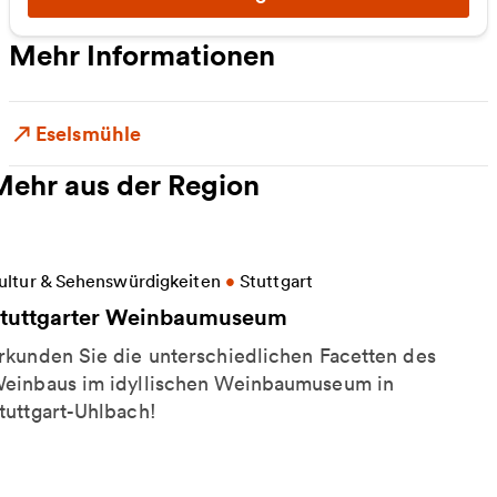
Mehr Informationen
Eselsmühle
Mehr aus der Region
eitere Informationen zu Stuttgarter Weinbaumuse
ultur & Sehenswürdigkeiten
•
Stuttgart
tuttgarter Weinbaumuseum
rkunden Sie die unterschiedlichen Facetten des
einbaus im idyllischen Weinbaumuseum in
tuttgart-Uhlbach!