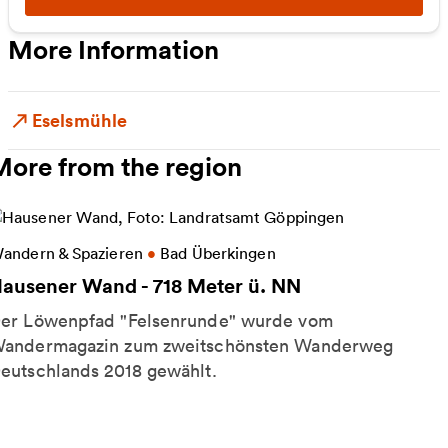
More Information
Eselsmühle
More from the region
ore information on Hausener Wand - 718 Meter ü. N
andern & Spazieren
•
Bad Überkingen
ausener Wand - 718 Meter ü. NN
er Löwenpfad "Felsenrunde" wurde vom
andermagazin zum zweitschönsten Wanderweg
eutschlands 2018 gewählt.