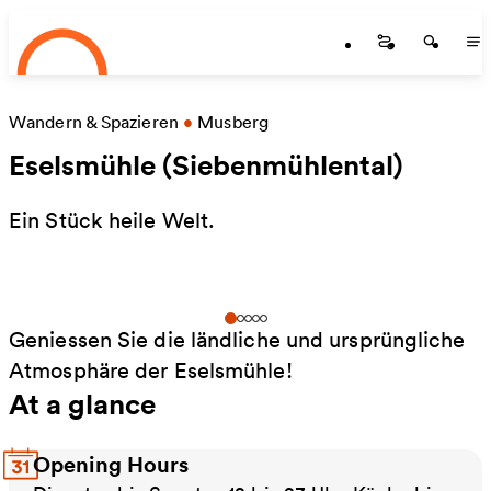
Startseite
Skip to main content
Startseite
Startse
St
Wandern & Spazieren
•
Musberg
Eselsmühle (Siebenmühlental)
Ein Stück heile Welt.
Geniessen Sie die ländliche und ursprüngliche
Atmosphäre der Eselsmühle!
At a glance
Opening Hours