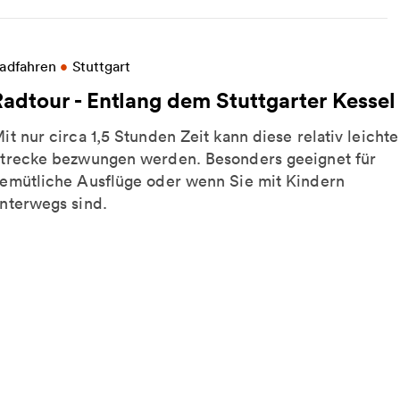
eitere Informationen zu Radtour - Entlang dem Stutt
adfahren
•
Stuttgart
Radtour - Entlang dem Stuttgarter Kessel
it nur circa 1,5 Stunden Zeit kann diese relativ leichte
trecke bezwungen werden. Besonders geeignet für
emütliche Ausflüge oder wenn Sie mit Kindern
nterwegs sind.