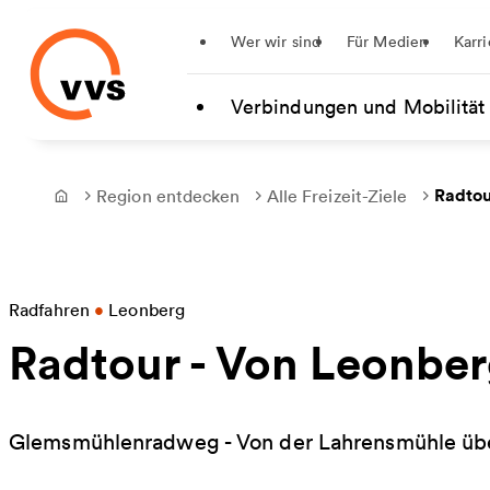
Startseite
Wer wir sind
Für Medien
Karri
Zum Hauptinhalt springen
Verbindungen und Mobilität
Radtou
Region entdecken
Alle Freizeit-Ziele
Frontpage
Radfahren
•
Leonberg
Radtour - Von Leonber
Glemsmühlenradweg - Von der Lahrensmühle übe