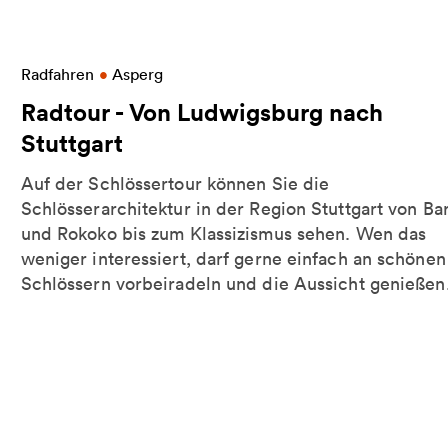
garter Kessel
Weitere Informationen zu Radtour - Von Ludwigsb
Radfahren
•
Asperg
Radtour - Von Ludwigsburg nach
Stuttgart
Auf der Schlössertour können Sie die
Schlösserarchitektur in der Region Stuttgart von Ba
und Rokoko bis zum Klassizismus sehen. Wen das
weniger interessiert, darf gerne einfach an schönen
Schlössern vorbeiradeln und die Aussicht genießen