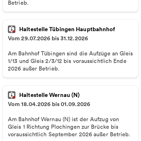
Betrieb.
Haltestelle Tübingen Hauptbahnhof
Vom 29.07.2026 bis 31.12.2026
Am Bahnhof Tübingen sind die Aufzüge an Gleis
1/13 und Gleis 2/3/12 bis voraussichtlich Ende
2026 außer Betrieb.
Haltestelle Wernau (N)
Vom 18.04.2026 bis 01.09.2026
Am Bahnhof Wernau (N) ist der Aufzug von
Gleis 1 Richtung Plochingen zur Brücke bis
voraussichtlich September 2026 außer Betrieb.