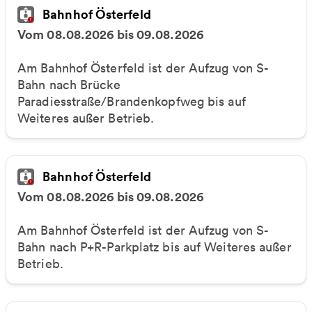
Bahnhof Österfeld
Vom 08.08.2026 bis 09.08.2026
Am Bahnhof Österfeld ist der Aufzug von S-
Bahn nach Brücke
Paradiesstraße/Brandenkopfweg bis auf
Weiteres außer Betrieb.
Bahnhof Österfeld
Vom 08.08.2026 bis 09.08.2026
Am Bahnhof Österfeld ist der Aufzug von S-
Bahn nach P+R-Parkplatz bis auf Weiteres außer
Betrieb.