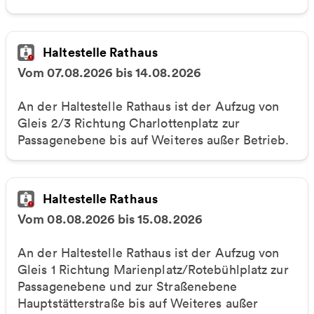
Haltestelle Rathaus
Vom 07.08.2026 bis 14.08.2026
An der Haltestelle Rathaus ist der Aufzug von
Gleis 2/3 Richtung Charlottenplatz zur
Passagenebene bis auf Weiteres außer Betrieb.
Haltestelle Rathaus
Vom 08.08.2026 bis 15.08.2026
An der Haltestelle Rathaus ist der Aufzug von
Gleis 1 Richtung Marienplatz/Rotebühlplatz zur
Passagenebene und zur Straßenebene
Hauptstätterstraße bis auf Weiteres außer