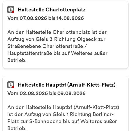
Haltestelle Charlottenplatz
Vom 07.08.2026 bis 14.08.2026
An der Haltestelle Charlottenplatz ist der
Aufzug von Gleis 3 Richtung Olgaeck zur
Straßenebene Charlottenstraße /
Hauptstätterstraße bis auf Weiteres außer
Betrieb.
Haltestelle Hauptbf (Arnulf-Klett-Platz)
Vom 02.08.2026 bis 09.08.2026
An der Haltestelle Hauptbf (Arnulf-Klett-Platz)
ist der Aufzug von Gleis 1 Richtung Berliner-
Platz zur S-Bahnebene bis auf Weiteres außer
Betrieb.