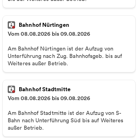
Bahnhof Nürtingen
Vom 08.08.2026 bis 09.08.2026
Am Bahnhof Nürtingen ist der Aufzug von
Unterführung nach Zug. Bahnhofsgeb. bis auf
Weiteres außer Betrieb.
Bahnhof Stadtmitte
Vom 08.08.2026 bis 09.08.2026
Am Bahnhof Stadtmitte ist der Aufzug von S-
Bahn nach Unterführung Süd bis auf Weiteres
außer Betrieb.