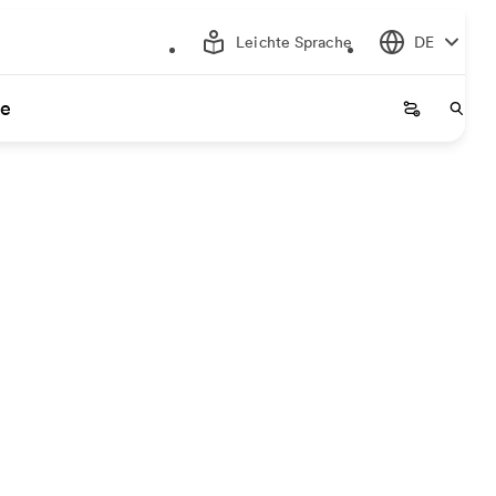
Leichte Sprache
DE
ce
Startseite
Start