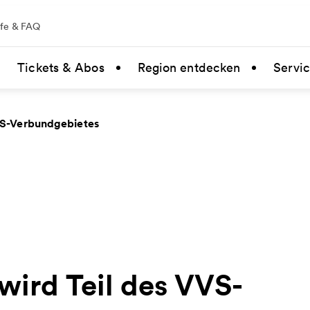
lfe & FAQ
Tickets & Abos
Region entdecken
Servi
VS-Verbundgebietes
ird Teil des VVS-