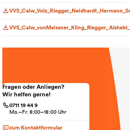
VVS_Calw_Volz_Riegger_Neidhardt_Hermann_Sch
VVS_Calw_vonMeissner_Kling_Riegger_Alshebl_
Fragen oder Anliegen?
Wir helfen gerne!
0711 19 44 9
Mo.–Fr. 8:00–18:00 Uhr
zum Kontaktformular