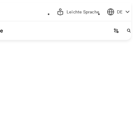
Leichte Sprache
DE
ce
Startseite
Start