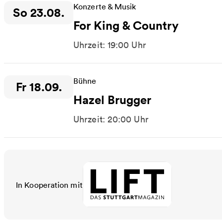
Konzerte & Musik
So 23.08.
Zeitpunkt der Veranstaltung:
For King & Country
Uhrzeit: 19:00 Uhr
Bühne
Fr 18.09.
Zeitpunkt der Veranstaltung:
Hazel Brugger
Uhrzeit: 20:00 Uhr
In Kooperation mit
LIFT - Das Stuttgartmagazin