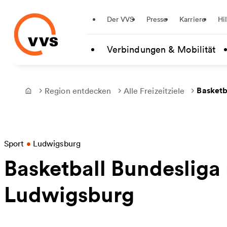
Startseite
Der VVS
Presse
Karriere
Hi
Zum Hauptinhalt springen
Verbindungen & Mobilität
Basketb
Region entdecken
Alle Freizeitziele
Frontpage
Sport
•
Ludwigsburg
Basketball Bundeslig
Ludwigsburg