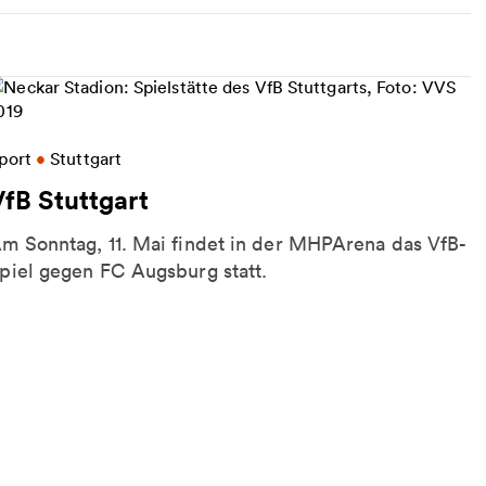
eitere Informationen zu VfB Stuttgart
port
•
Stuttgart
VfB Stuttgart
m Sonntag, 11. Mai findet in der MHPArena das VfB-
piel gegen FC Augsburg statt.