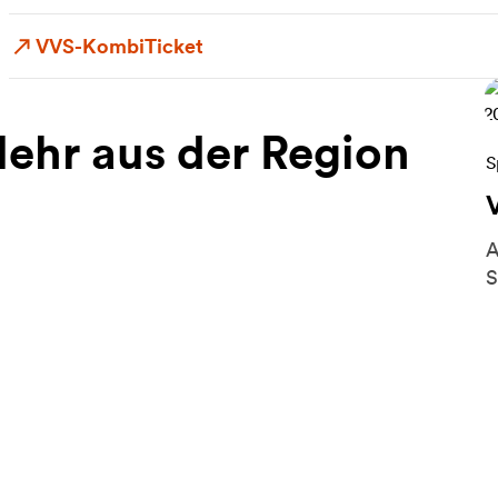
VVS-KombiTicket
ehr aus der Region
W
S
A
S