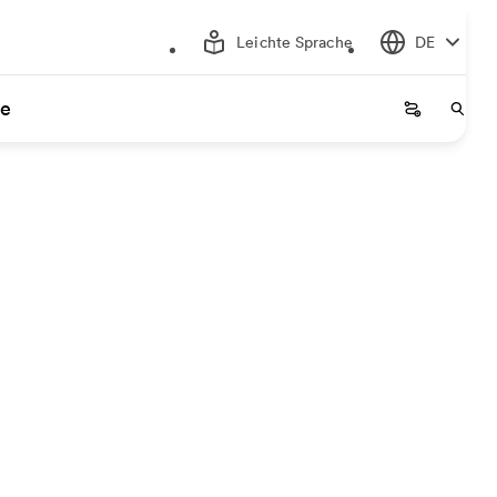
Leichte Sprache
DE
ce
Startseite
Start