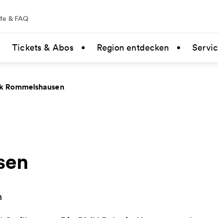
lfe & FAQ
Tickets & Abos
Region entdecken
Servi
rk Rommelshausen
sen
n