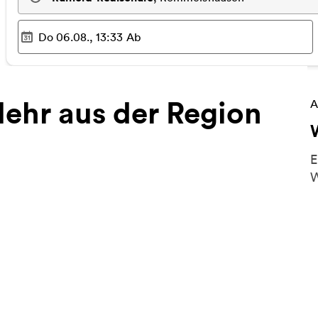
Do 06.08., 13:33
Ab
Ausgewählter Zeitpunkt
:
ehr aus der Region
W
A
E
W