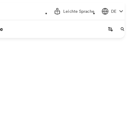
Leichte Sprache
DE
ce
Startseite
Start