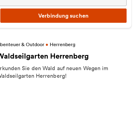
Verbindung suchen
eitere Informationen zu Waldseilgarten Herrenberg
benteuer & Outdoor
•
Herrenberg
Waldseilgarten Herrenberg
rkunden Sie den Wald auf neuen Wegen im
aldseilgarten Herrenberg!