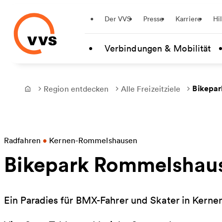
Startseite
Der VVS
Presse
Karriere
Hi
Zum Hauptinhalt springen
Verbindungen & Mobilität
Bikepa
Region entdecken
Alle Freizeitziele
Frontpage
Radfahren
•
Kernen-Rommelshausen
Bikepark Rommelshau
Ein Paradies für BMX-Fahrer und Skater in Kerne