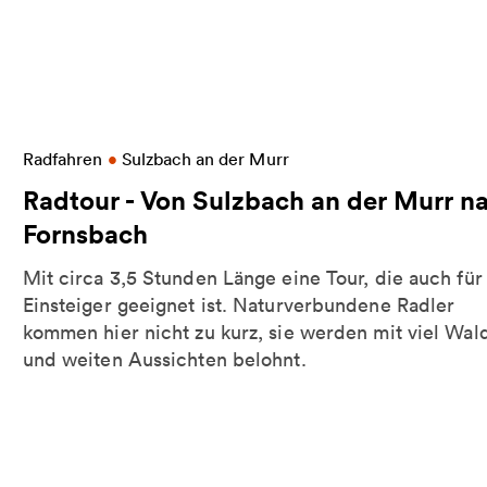
Weitere Informationen zu Radtour - Von Sulzbach
Radfahren
•
Sulzbach an der Murr
Radtour - Von Sulzbach an der Murr n
Fornsbach
Mit circa 3,5 Stunden Länge eine Tour, die auch für
Einsteiger geeignet ist. Naturverbundene Radler
kommen hier nicht zu kurz, sie werden mit viel Wal
und weiten Aussichten belohnt.