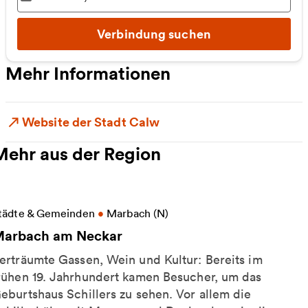
Ausgewählter Zeitpunkt
:
Verbindung suchen
Mehr Informationen
Website der Stadt Calw
Mehr aus der Region
eitere Informationen zu Marbach am Neckar
tädte & Gemeinden
•
Marbach (N)
arbach am Neckar
erträumte Gassen, Wein und Kultur: Bereits im
rühen 19. Jahrhundert kamen Besucher, um das
eburtshaus Schillers zu sehen. Vor allem die