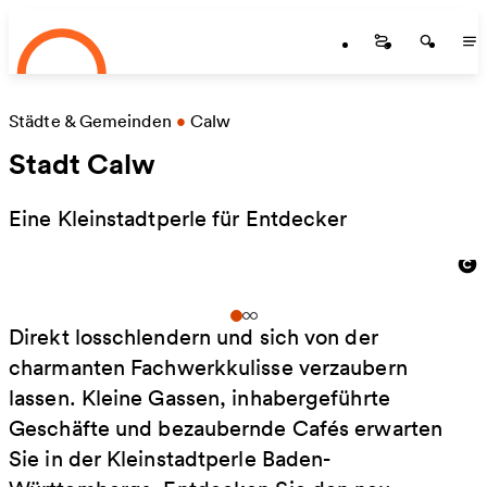
Startseite
Zum Hauptinhalt springen
Startseite
Startse
St
Städte & Gemeinden
•
Calw
Stadt Calw
Eine Kleinstadtperle für Entdecker
Direkt losschlendern und sich von der
charmanten Fachwerkkulisse verzaubern
lassen. Kleine Gassen, inhabergeführte
Geschäfte und bezaubernde Cafés erwarten
Sie in der Kleinstadtperle Baden-