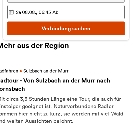
Sa 08.08., 06:45
Ab
Ausgewählter Zeitpunkt
:
Verbindung suchen
Mehr aus der Region
eitere Informationen zu Radtour - Von Sulzbach an 
adfahren
•
Sulzbach an der Murr
adtour - Von Sulzbach an der Murr nach
ornsbach
it circa 3,5 Stunden Länge eine Tour, die auch für
insteiger geeignet ist. Naturverbundene Radler
ommen hier nicht zu kurz, sie werden mit viel Wald
nd weiten Aussichten belohnt.