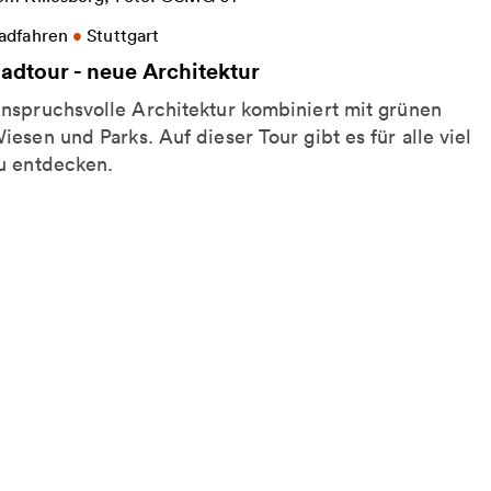
eitere Informationen zu Radtour - neue Architektur
adfahren
•
Stuttgart
adtour - neue Architektur
nspruchsvolle Architektur kombiniert mit grünen
iesen und Parks. Auf dieser Tour gibt es für alle viel
u entdecken.